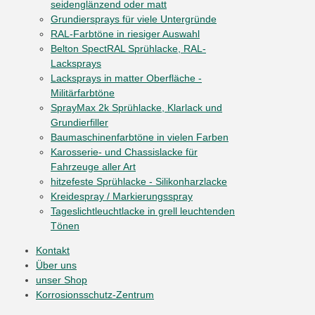
seidenglänzend oder matt
Grundiersprays für viele Untergründe
RAL-Farbtöne in riesiger Auswahl
Belton SpectRAL Sprühlacke, RAL-
Lacksprays
Lacksprays in matter Oberfläche -
Militärfarbtöne
SprayMax 2k Sprühlacke, Klarlack und
Grundierfiller
Baumaschinenfarbtöne in vielen Farben
Karosserie- und Chassislacke für
Fahrzeuge aller Art
hitzefeste Sprühlacke - Silikonharzlacke
Kreidespray / Markierungsspray
Tageslichtleuchtlacke in grell leuchtenden
Tönen
Kontakt
Über uns
unser Shop
Korrosionsschutz-Zentrum